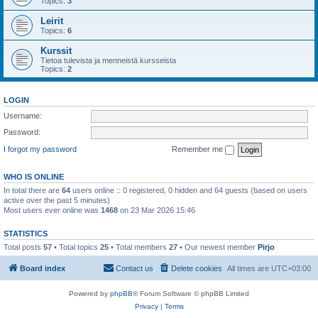
Topics:
3
Leirit
Topics:
6
Kurssit
Tietoa tulevista ja menneistä kursseista
Topics:
2
LOGIN
Username:
Password:
I forgot my password
Remember me
WHO IS ONLINE
In total there are
64
users online :: 0 registered, 0 hidden and 64 guests (based on users
active over the past 5 minutes)
Most users ever online was
1468
on 23 Mar 2026 15:46
STATISTICS
Total posts
57
• Total topics
25
• Total members
27
• Our newest member
Pirjo
Board index
Contact us
Delete cookies
All times are
UTC+03:00
Powered by
phpBB
® Forum Software © phpBB Limited
Privacy
|
Terms