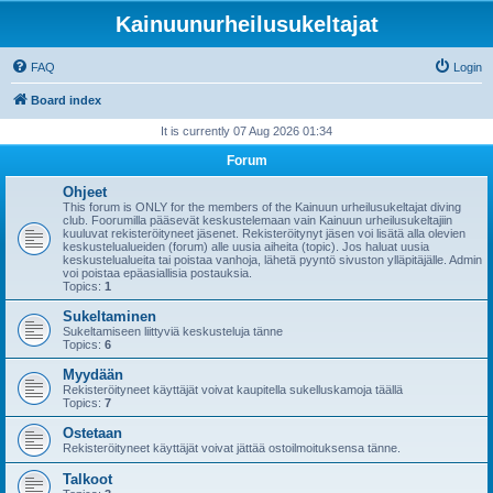
Kainuunurheilusukeltajat
FAQ
Login
Board index
It is currently 07 Aug 2026 01:34
Forum
Ohjeet
This forum is ONLY for the members of the Kainuun urheilusukeltajat diving
club. Foorumilla pääsevät keskustelemaan vain Kainuun urheilusukeltajiin
kuuluvat rekisteröityneet jäsenet. Rekisteröitynyt jäsen voi lisätä alla olevien
keskustelualueiden (forum) alle uusia aiheita (topic). Jos haluat uusia
keskustelualueita tai poistaa vanhoja, lähetä pyyntö sivuston ylläpitäjälle. Admin
voi poistaa epäasiallisia postauksia.
Topics:
1
Sukeltaminen
Sukeltamiseen liittyviä keskusteluja tänne
Topics:
6
Myydään
Rekisteröityneet käyttäjät voivat kaupitella sukelluskamoja täällä
Topics:
7
Ostetaan
Rekisteröityneet käyttäjät voivat jättää ostoilmoituksensa tänne.
Talkoot