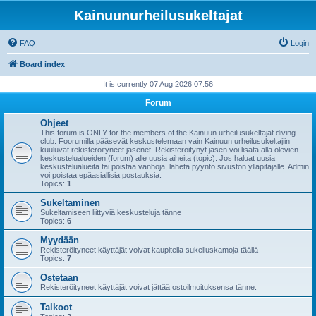
Kainuunurheilusukeltajat
FAQ
Login
Board index
It is currently 07 Aug 2026 07:56
Forum
Ohjeet
This forum is ONLY for the members of the Kainuun urheilusukeltajat diving
club. Foorumilla pääsevät keskustelemaan vain Kainuun urheilusukeltajiin
kuuluvat rekisteröityneet jäsenet. Rekisteröitynyt jäsen voi lisätä alla olevien
keskustelualueiden (forum) alle uusia aiheita (topic). Jos haluat uusia
keskustelualueita tai poistaa vanhoja, lähetä pyyntö sivuston ylläpitäjälle. Admin
voi poistaa epäasiallisia postauksia.
Topics:
1
Sukeltaminen
Sukeltamiseen liittyviä keskusteluja tänne
Topics:
6
Myydään
Rekisteröityneet käyttäjät voivat kaupitella sukelluskamoja täällä
Topics:
7
Ostetaan
Rekisteröityneet käyttäjät voivat jättää ostoilmoituksensa tänne.
Talkoot