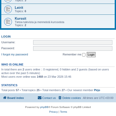
Topics:
3
Leirit
Topics:
6
Kurssit
Tietoa tulevista ja menneistä kursseista
Topics:
2
LOGIN
Username:
Password:
I forgot my password
Remember me
WHO IS ONLINE
In total there are
2
users online :: 0 registered, 0 hidden and 2 guests (based on users
active over the past 5 minutes)
Most users ever online was
1468
on 23 Mar 2026 15:46
STATISTICS
Total posts
57
• Total topics
25
• Total members
27
• Our newest member
Pirjo
Board index
Contact us
Delete cookies
All times are
UTC+03:00
Powered by
phpBB
® Forum Software © phpBB Limited
Privacy
|
Terms