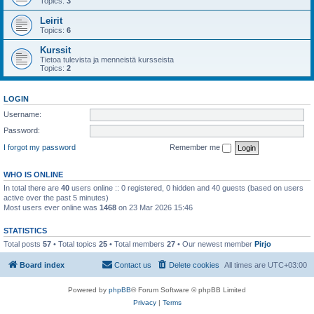
Topics:
3
Leirit
Topics:
6
Kurssit
Tietoa tulevista ja menneistä kursseista
Topics:
2
LOGIN
Username:
Password:
I forgot my password
Remember me
WHO IS ONLINE
In total there are
40
users online :: 0 registered, 0 hidden and 40 guests (based on users
active over the past 5 minutes)
Most users ever online was
1468
on 23 Mar 2026 15:46
STATISTICS
Total posts
57
• Total topics
25
• Total members
27
• Our newest member
Pirjo
Board index
Contact us
Delete cookies
All times are
UTC+03:00
Powered by
phpBB
® Forum Software © phpBB Limited
Privacy
|
Terms