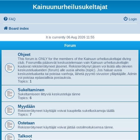
Kainuunurheilusukeltajat
FAQ
Login
Board index
It is currently 06 Aug 2026 11:55
Forum
Ohjeet
This forum is ONLY for the members of the Kainuun urheilusukeltajat diving
club. Foorumilla pääsevät keskustelemaan vain Kainuun urheilusukeltajiin
kuuluvat rekisteröityneet jäsenet. Rekisteröitynyt jäsen voi lisätä alla olevien
keskustelualueiden (forum) alle uusia aiheita (topic). Jos haluat uusia
keskustelualueita tai poistaa vanhoja, lähetä pyyntö sivuston ylläpitäjälle. Admin
voi poistaa epäasiallisia postauksia.
Topics:
1
Sukeltaminen
Sukeltamiseen liittyviä keskusteluja tänne
Topics:
6
Myydään
Rekisteröityneet käyttäjät voivat kaupitella sukelluskamoja täällä
Topics:
7
Ostetaan
Rekisteröityneet käyttäjät voivat jättää ostoilmoituksensa tänne.
Talkoot