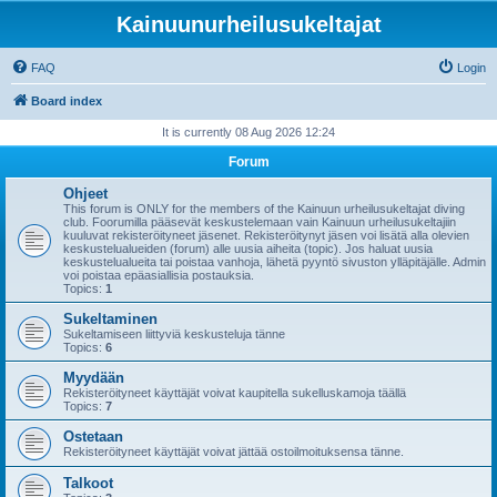
Kainuunurheilusukeltajat
FAQ
Login
Board index
It is currently 08 Aug 2026 12:24
Forum
Ohjeet
This forum is ONLY for the members of the Kainuun urheilusukeltajat diving
club. Foorumilla pääsevät keskustelemaan vain Kainuun urheilusukeltajiin
kuuluvat rekisteröityneet jäsenet. Rekisteröitynyt jäsen voi lisätä alla olevien
keskustelualueiden (forum) alle uusia aiheita (topic). Jos haluat uusia
keskustelualueita tai poistaa vanhoja, lähetä pyyntö sivuston ylläpitäjälle. Admin
voi poistaa epäasiallisia postauksia.
Topics:
1
Sukeltaminen
Sukeltamiseen liittyviä keskusteluja tänne
Topics:
6
Myydään
Rekisteröityneet käyttäjät voivat kaupitella sukelluskamoja täällä
Topics:
7
Ostetaan
Rekisteröityneet käyttäjät voivat jättää ostoilmoituksensa tänne.
Talkoot