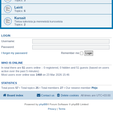
Topics:
3
Leirit
Topics:
6
Kurssit
Tietoa tulevista ja menneistä kursseista
Topics:
2
LOGIN
Username:
Password:
I forgot my password
Remember me
WHO IS ONLINE
In total there are
51
users online :: 0 registered, 0 hidden and 51 guests (based on users
active over the past 5 minutes)
Most users ever online was
1468
on 23 Mar 2026 15:46
STATISTICS
Total posts
57
• Total topics
25
• Total members
27
• Our newest member
Pirjo
Board index
Contact us
Delete cookies
All times are
UTC+03:00
Powered by
phpBB
® Forum Software © phpBB Limited
Privacy
|
Terms