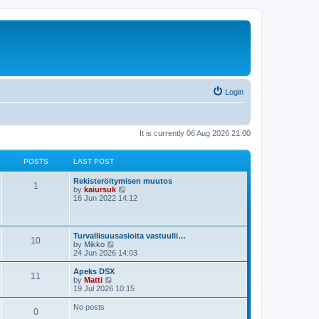
Login
It is currently 06 Aug 2026 21:00
POSTS
LAST POST
Rekisteröitymisen muutos
1
V
by
kaiursuk
i
16 Jun 2022 14:12
e
w
t
h
Turvallisuusasioita vastuulli…
10
e
V
by
Mikko
l
i
24 Jun 2026 14:03
a
e
t
w
Apeks DSX
e
11
t
V
by
Matti
s
h
i
19 Jul 2026 10:15
t
e
e
p
l
w
No posts
o
0
a
t
s