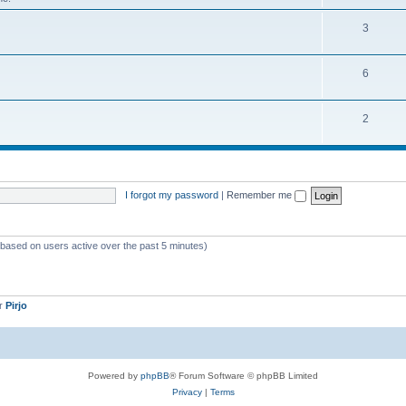
3
6
2
I forgot my password
|
Remember me
 (based on users active over the past 5 minutes)
er
Pirjo
Powered by
phpBB
® Forum Software © phpBB Limited
Privacy
|
Terms