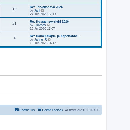
t
h
t
e
e
Re: Tervakanava 2026
s
l
10
V
by
Jani
t
a
i
24 Jun 2026 17:13
p
t
e
o
e
w
Re: Hossan syysleiri 2026
s
s
21
t
V
by
Tuomas
t
t
h
i
23 Jul 2026 17:07
p
e
e
o
l
w
Re: Hätäensiapu- ja hapenanto…
s
4
a
t
V
by
Janne_R
t
t
h
i
10 Jun 2026 14:17
e
e
e
s
l
w
t
a
t
p
t
h
o
e
e
s
s
l
t
t
a
p
t
o
e
s
s
t
t
p
o
s
t
Contact us
Delete cookies
All times are
UTC+03:00