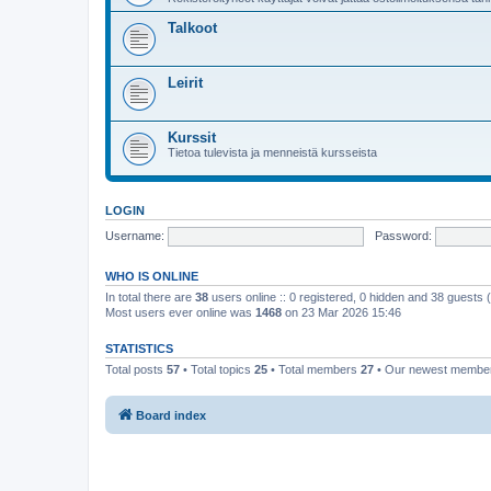
Talkoot
Leirit
Kurssit
Tietoa tulevista ja menneistä kursseista
LOGIN
Username:
Password:
WHO IS ONLINE
In total there are
38
users online :: 0 registered, 0 hidden and 38 guests
Most users ever online was
1468
on 23 Mar 2026 15:46
STATISTICS
Total posts
57
• Total topics
25
• Total members
27
• Our newest memb
Board index