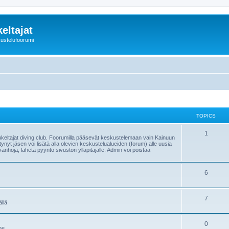
eltajat
kustelufoorumi
TOPICS
1
keltajat diving club. Foorumilla pääsevät keskustelemaan vain Kainuun
tynyt jäsen voi lisätä alla olevien keskustelualueiden (forum) alle uusia
vanhoja, lähetä pyyntö sivuston ylläpitäjälle. Admin voi poistaa
6
7
llä
0
ne.