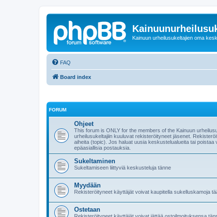
Kainuunurheilusuk
Kainuun urheilusukeltajien oma kes
FAQ
Board index
FORUM
Ohjeet
This forum is ONLY for the members of the Kainuun urheilusu
urheilusukeltajiin kuuluvat rekisteröityneet jäsenet. Rekisteröi
aiheita (topic). Jos haluat uusia keskustelualueita tai poistaa 
epäasiallisia postauksia.
Sukeltaminen
Sukeltamiseen liittyviä keskusteluja tänne
Myydään
Rekisteröityneet käyttäjät voivat kaupitella sukelluskamoja tää
Ostetaan
Rekisteröityneet käyttäjät voivat jättää ostoilmoituksensa tän