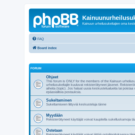
Kainuunurheilusuk
Kainuun urheilusukeltajien oma kes
FAQ
Board index
FORUM
Ohjeet
This forum is ONLY for the members of the Kainuun urheilusu
urheilusukeltajiin kuuluvat rekisteröityneet jäsenet. Rekisteröi
aiheita (topic). Jos haluat uusia keskustelualueita tai poistaa 
epäasiallisia postauksia.
Sukeltaminen
Sukeltamiseen liittyviä keskusteluja tänne
Myydään
Rekisteröityneet käyttäjät voivat kaupitella sukelluskamoja tää
Ostetaan
Rekisteröityneet käyttäjät voivat jättää ostoilmoituksensa tän