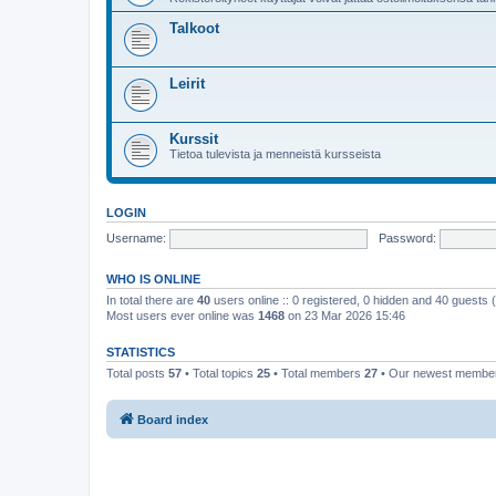
Talkoot
Leirit
Kurssit
Tietoa tulevista ja menneistä kursseista
LOGIN
Username:
Password:
WHO IS ONLINE
In total there are
40
users online :: 0 registered, 0 hidden and 40 guests
Most users ever online was
1468
on 23 Mar 2026 15:46
STATISTICS
Total posts
57
• Total topics
25
• Total members
27
• Our newest memb
Board index