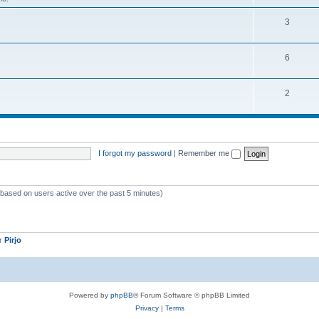
3
6
2
I forgot my password
|
Remember me
 (based on users active over the past 5 minutes)
er
Pirjo
Powered by
phpBB
® Forum Software © phpBB Limited
Privacy
|
Terms