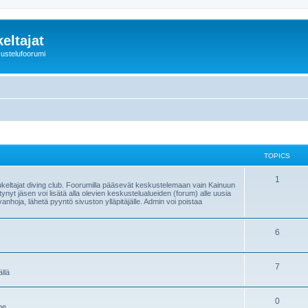
eltajat
kustelufoorumi
TOPICS
1
keltajat diving club. Foorumilla pääsevät keskustelemaan vain Kainuun
tynyt jäsen voi lisätä alla olevien keskustelualueiden (forum) alle uusia
vanhoja, lähetä pyyntö sivuston ylläpitäjälle. Admin voi poistaa
6
7
llä
0
ne.