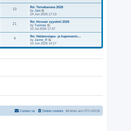
t
h
t
e
e
Re: Tervakanava 2026
s
l
10
V
by
Jani
t
a
i
24 Jun 2026 17:13
p
t
e
o
e
w
Re: Hossan syysleiri 2026
s
s
21
t
V
by
Tuomas
t
t
h
i
23 Jul 2026 17:07
p
e
e
o
l
w
Re: Hätäensiapu- ja hapenanto…
s
4
a
t
V
by
Janne_R
t
t
h
i
10 Jun 2026 14:17
e
e
e
s
l
w
t
a
t
p
t
h
o
e
e
s
s
l
t
t
a
p
t
o
e
s
s
t
t
p
o
s
t
Contact us
Delete cookies
All times are
UTC+03:00