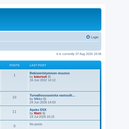
Login
It is currently 07 Aug 2026 18:06
POSTS
LAST POST
Rekisteröitymisen muutos
1
V
by
kaiursuk
i
16 Jun 2022 14:12
e
w
t
h
Turvallisuusasioita vastuulli…
10
e
V
by
Mikko
l
i
24 Jun 2026 14:03
a
e
t
w
Apeks DSX
e
11
t
V
by
Matti
s
h
i
19 Jul 2026 10:15
t
e
e
p
l
w
No posts
o
0
a
t
s