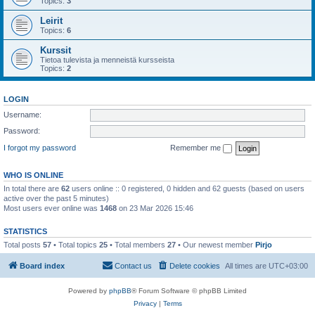
Topics:
3
Leirit
Topics:
6
Kurssit
Tietoa tulevista ja menneistä kursseista
Topics:
2
LOGIN
Username:
Password:
I forgot my password
Remember me
WHO IS ONLINE
In total there are
62
users online :: 0 registered, 0 hidden and 62 guests (based on users
active over the past 5 minutes)
Most users ever online was
1468
on 23 Mar 2026 15:46
STATISTICS
Total posts
57
• Total topics
25
• Total members
27
• Our newest member
Pirjo
Board index
Contact us
Delete cookies
All times are
UTC+03:00
Powered by
phpBB
® Forum Software © phpBB Limited
Privacy
|
Terms