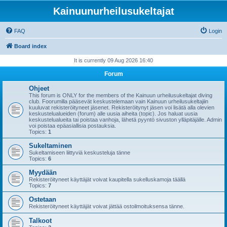
Kainuunurheilusukeltajat
FAQ
Login
Board index
It is currently 09 Aug 2026 16:40
Forum
Ohjeet
This forum is ONLY for the members of the Kainuun urheilusukeltajat diving
club. Foorumilla pääsevät keskustelemaan vain Kainuun urheilusukeltajiin
kuuluvat rekisteröityneet jäsenet. Rekisteröitynyt jäsen voi lisätä alla olevien
keskustelualueiden (forum) alle uusia aiheita (topic). Jos haluat uusia
keskustelualueita tai poistaa vanhoja, lähetä pyyntö sivuston ylläpitäjälle. Admin
voi poistaa epäasiallisia postauksia.
Topics:
1
Sukeltaminen
Sukeltamiseen liittyviä keskusteluja tänne
Topics:
6
Myydään
Rekisteröityneet käyttäjät voivat kaupitella sukelluskamoja täällä
Topics:
7
Ostetaan
Rekisteröityneet käyttäjät voivat jättää ostoilmoituksensa tänne.
Talkoot