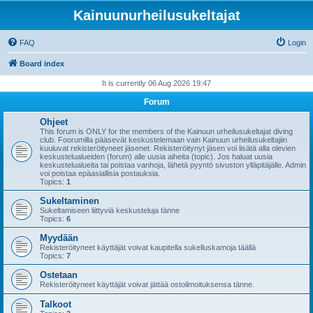
Kainuunurheilusukeltajat
FAQ
Login
Board index
It is currently 06 Aug 2026 19:47
Forum
Ohjeet
This forum is ONLY for the members of the Kainuun urheilusukeltajat diving
club. Foorumilla pääsevät keskustelemaan vain Kainuun urheilusukeltajiin
kuuluvat rekisteröityneet jäsenet. Rekisteröitynyt jäsen voi lisätä alla olevien
keskustelualueiden (forum) alle uusia aiheita (topic). Jos haluat uusia
keskustelualueita tai poistaa vanhoja, lähetä pyyntö sivuston ylläpitäjälle. Admin
voi poistaa epäasiallisia postauksia.
Topics:
1
Sukeltaminen
Sukeltamiseen liittyviä keskusteluja tänne
Topics:
6
Myydään
Rekisteröityneet käyttäjät voivat kaupitella sukelluskamoja täällä
Topics:
7
Ostetaan
Rekisteröityneet käyttäjät voivat jättää ostoilmoituksensa tänne.
Talkoot