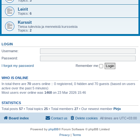
Topics:
3
Leirit
Topics:
6
Kurssit
Tietoa tulevista ja menneistä kursseista
Topics:
2
LOGIN
Username:
Password:
I forgot my password
Remember me
WHO IS ONLINE
In total there are
70
users online :: 0 registered, 0 hidden and 70 guests (based on users
active over the past 5 minutes)
Most users ever online was
1468
on 23 Mar 2026 15:46
STATISTICS
Total posts
57
• Total topics
25
• Total members
27
• Our newest member
Pirjo
Board index
Contact us
Delete cookies
All times are
UTC+03:00
Powered by
phpBB
® Forum Software © phpBB Limited
Privacy
|
Terms