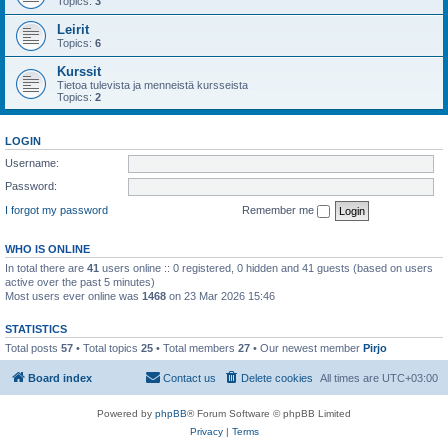
Topics:
3
Leirit
Topics:
6
Kurssit
Tietoa tulevista ja menneistä kursseista
Topics:
2
LOGIN
Username:
Password:
I forgot my password
Remember me
WHO IS ONLINE
In total there are
41
users online :: 0 registered, 0 hidden and 41 guests (based on users
active over the past 5 minutes)
Most users ever online was
1468
on 23 Mar 2026 15:46
STATISTICS
Total posts
57
• Total topics
25
• Total members
27
• Our newest member
Pirjo
Board index
Contact us
Delete cookies
All times are
UTC+03:00
Powered by
phpBB
® Forum Software © phpBB Limited
Privacy
|
Terms