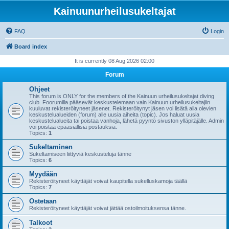
Kainuunurheilusukeltajat
FAQ
Login
Board index
It is currently 08 Aug 2026 02:00
Forum
Ohjeet
This forum is ONLY for the members of the Kainuun urheilusukeltajat diving
club. Foorumilla pääsevät keskustelemaan vain Kainuun urheilusukeltajiin
kuuluvat rekisteröityneet jäsenet. Rekisteröitynyt jäsen voi lisätä alla olevien
keskustelualueiden (forum) alle uusia aiheita (topic). Jos haluat uusia
keskustelualueita tai poistaa vanhoja, lähetä pyyntö sivuston ylläpitäjälle. Admin
voi poistaa epäasiallisia postauksia.
Topics:
1
Sukeltaminen
Sukeltamiseen liittyviä keskusteluja tänne
Topics:
6
Myydään
Rekisteröityneet käyttäjät voivat kaupitella sukelluskamoja täällä
Topics:
7
Ostetaan
Rekisteröityneet käyttäjät voivat jättää ostoilmoituksensa tänne.
Talkoot