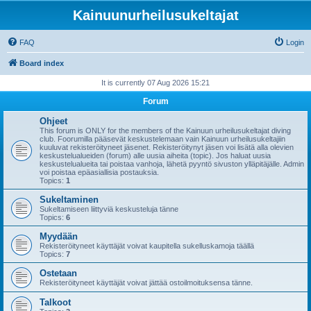
Kainuunurheilusukeltajat
FAQ
Login
Board index
It is currently 07 Aug 2026 15:21
Forum
Ohjeet
This forum is ONLY for the members of the Kainuun urheilusukeltajat diving
club. Foorumilla pääsevät keskustelemaan vain Kainuun urheilusukeltajiin
kuuluvat rekisteröityneet jäsenet. Rekisteröitynyt jäsen voi lisätä alla olevien
keskustelualueiden (forum) alle uusia aiheita (topic). Jos haluat uusia
keskustelualueita tai poistaa vanhoja, lähetä pyyntö sivuston ylläpitäjälle. Admin
voi poistaa epäasiallisia postauksia.
Topics:
1
Sukeltaminen
Sukeltamiseen liittyviä keskusteluja tänne
Topics:
6
Myydään
Rekisteröityneet käyttäjät voivat kaupitella sukelluskamoja täällä
Topics:
7
Ostetaan
Rekisteröityneet käyttäjät voivat jättää ostoilmoituksensa tänne.
Talkoot