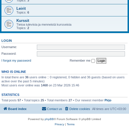
Topics:
3
Leirit
Topics:
6
Kurssit
Tietoa tulevista ja menneistä kursseista
Topics:
2
LOGIN
Username:
Password:
I forgot my password
Remember me
WHO IS ONLINE
In total there are
36
users online :: 0 registered, 0 hidden and 36 guests (based on users
active over the past 5 minutes)
Most users ever online was
1468
on 23 Mar 2026 15:46
STATISTICS
Total posts
57
• Total topics
25
• Total members
27
• Our newest member
Pirjo
Board index
Contact us
Delete cookies
All times are
UTC+03:00
Powered by
phpBB
® Forum Software © phpBB Limited
Privacy
|
Terms