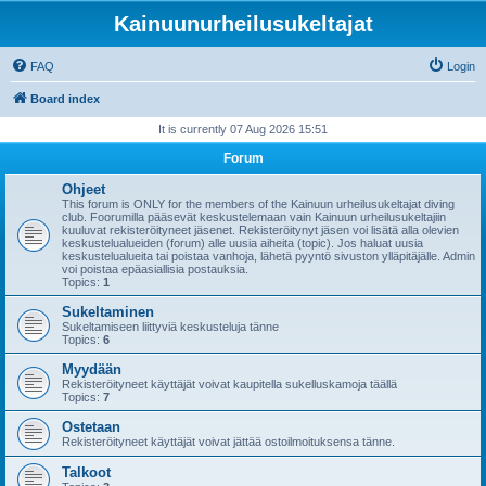
Kainuunurheilusukeltajat
FAQ
Login
Board index
It is currently 07 Aug 2026 15:51
Forum
Ohjeet
This forum is ONLY for the members of the Kainuun urheilusukeltajat diving
club. Foorumilla pääsevät keskustelemaan vain Kainuun urheilusukeltajiin
kuuluvat rekisteröityneet jäsenet. Rekisteröitynyt jäsen voi lisätä alla olevien
keskustelualueiden (forum) alle uusia aiheita (topic). Jos haluat uusia
keskustelualueita tai poistaa vanhoja, lähetä pyyntö sivuston ylläpitäjälle. Admin
voi poistaa epäasiallisia postauksia.
Topics:
1
Sukeltaminen
Sukeltamiseen liittyviä keskusteluja tänne
Topics:
6
Myydään
Rekisteröityneet käyttäjät voivat kaupitella sukelluskamoja täällä
Topics:
7
Ostetaan
Rekisteröityneet käyttäjät voivat jättää ostoilmoituksensa tänne.
Talkoot