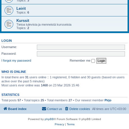
Topics:
3
Leirit
Topics:
6
Kurssit
Tietoa tulevista ja menneistä kursseista
Topics:
2
LOGIN
Username:
Password:
I forgot my password
Remember me
WHO IS ONLINE
In total there are
31
users online :: 1 registered, 0 hidden and 30 guests (based on users
active over the past 5 minutes)
Most users ever online was
1468
on 23 Mar 2026 15:46
STATISTICS
Total posts
57
• Total topics
25
• Total members
27
• Our newest member
Pirjo
Board index
Contact us
Delete cookies
All times are
UTC+03:00
Powered by
phpBB
® Forum Software © phpBB Limited
Privacy
|
Terms