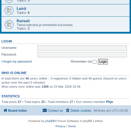
Topics:
3
Leirit
Topics:
6
Kurssit
Tietoa tulevista ja menneistä kursseista
Topics:
2
LOGIN
Username:
Password:
I forgot my password
Remember me
WHO IS ONLINE
In total there are
46
users online :: 0 registered, 0 hidden and 46 guests (based on users
active over the past 5 minutes)
Most users ever online was
1468
on 23 Mar 2026 15:46
STATISTICS
Total posts
57
• Total topics
25
• Total members
27
• Our newest member
Pirjo
Board index
Contact us
Delete cookies
All times are
UTC+03:00
Powered by
phpBB
® Forum Software © phpBB Limited
Privacy
|
Terms