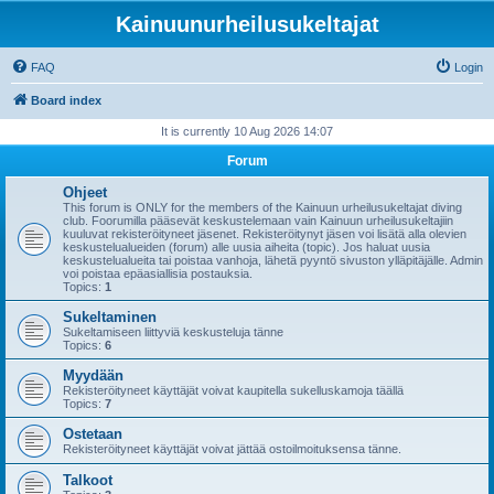
Kainuunurheilusukeltajat
FAQ
Login
Board index
It is currently 10 Aug 2026 14:07
Forum
Ohjeet
This forum is ONLY for the members of the Kainuun urheilusukeltajat diving
club. Foorumilla pääsevät keskustelemaan vain Kainuun urheilusukeltajiin
kuuluvat rekisteröityneet jäsenet. Rekisteröitynyt jäsen voi lisätä alla olevien
keskustelualueiden (forum) alle uusia aiheita (topic). Jos haluat uusia
keskustelualueita tai poistaa vanhoja, lähetä pyyntö sivuston ylläpitäjälle. Admin
voi poistaa epäasiallisia postauksia.
Topics:
1
Sukeltaminen
Sukeltamiseen liittyviä keskusteluja tänne
Topics:
6
Myydään
Rekisteröityneet käyttäjät voivat kaupitella sukelluskamoja täällä
Topics:
7
Ostetaan
Rekisteröityneet käyttäjät voivat jättää ostoilmoituksensa tänne.
Talkoot