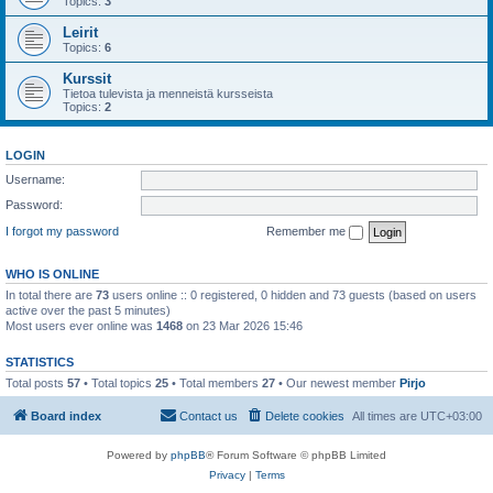
Topics:
3
Leirit
Topics:
6
Kurssit
Tietoa tulevista ja menneistä kursseista
Topics:
2
LOGIN
Username:
Password:
I forgot my password
Remember me
WHO IS ONLINE
In total there are
73
users online :: 0 registered, 0 hidden and 73 guests (based on users
active over the past 5 minutes)
Most users ever online was
1468
on 23 Mar 2026 15:46
STATISTICS
Total posts
57
• Total topics
25
• Total members
27
• Our newest member
Pirjo
Board index
Contact us
Delete cookies
All times are
UTC+03:00
Powered by
phpBB
® Forum Software © phpBB Limited
Privacy
|
Terms