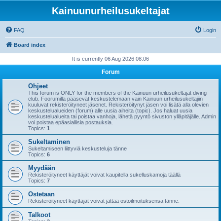
Kainuunurheilusukeltajat
FAQ
Login
Board index
It is currently 06 Aug 2026 08:06
Forum
Ohjeet
This forum is ONLY for the members of the Kainuun urheilusukeltajat diving
club. Foorumilla pääsevät keskustelemaan vain Kainuun urheilusukeltajiin
kuuluvat rekisteröityneet jäsenet. Rekisteröitynyt jäsen voi lisätä alla olevien
keskustelualueiden (forum) alle uusia aiheita (topic). Jos haluat uusia
keskustelualueita tai poistaa vanhoja, lähetä pyyntö sivuston ylläpitäjälle. Admin
voi poistaa epäasiallisia postauksia.
Topics:
1
Sukeltaminen
Sukeltamiseen liittyviä keskusteluja tänne
Topics:
6
Myydään
Rekisteröityneet käyttäjät voivat kaupitella sukelluskamoja täällä
Topics:
7
Ostetaan
Rekisteröityneet käyttäjät voivat jättää ostoilmoituksensa tänne.
Talkoot