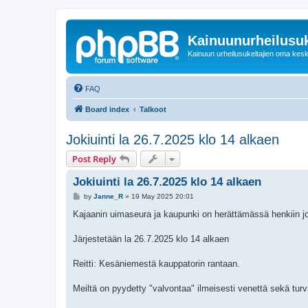
Kainuunurheilusuk
Kainuun urheilusukeltajien oma kes
FAQ
Board index
Talkoot
Jokiuinti la 26.7.2025 klo 14 alkaen
Post Reply
Jokiuinti la 26.7.2025 klo 14 alkaen
P
by
Janne_R
»
19 May 2025 20:01
o
s
Kajaanin uimaseura ja kaupunki on herättämässä henkiin jo
t
Järjestetään la 26.7.2025 klo 14 alkaen
Reitti: Kesäniemestä kauppatorin rantaan.
Meiltä on pyydetty "valvontaa" ilmeisesti venettä sekä turv