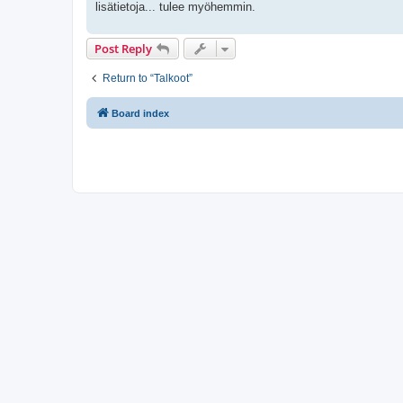
lisätietoja... tulee myöhemmin.
Post Reply
Return to “Talkoot”
Board index