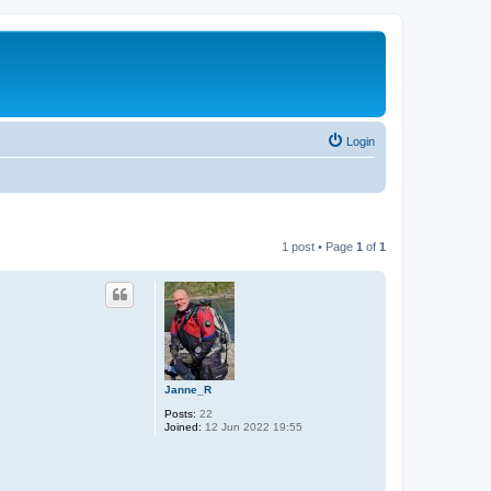
Login
1 post • Page
1
of
1
Janne_R
Posts:
22
Joined:
12 Jun 2022 19:55