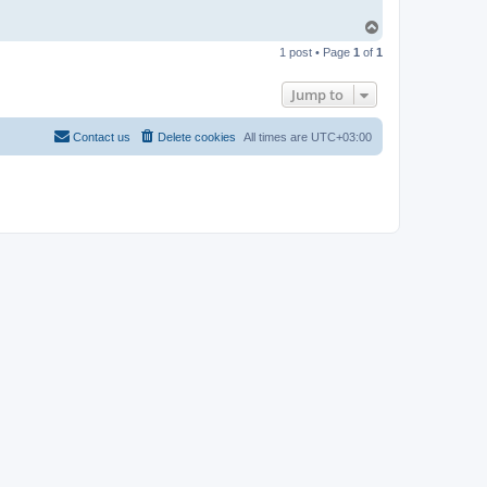
T
o
1 post • Page
1
of
1
p
Jump to
Contact us
Delete cookies
All times are
UTC+03:00