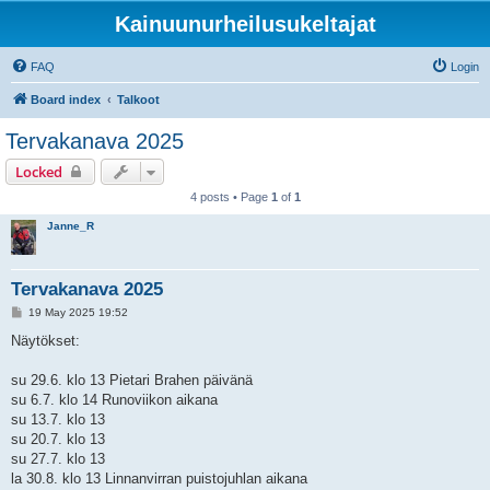
Kainuunurheilusukeltajat
FAQ
Login
Board index
Talkoot
Tervakanava 2025
Locked
4 posts • Page
1
of
1
Janne_R
Tervakanava 2025
P
19 May 2025 19:52
o
s
Näytökset:
t
su 29.6. klo 13 Pietari Brahen päivänä
su 6.7. klo 14 Runoviikon aikana
su 13.7. klo 13
su 20.7. klo 13
su 27.7. klo 13
la 30.8. klo 13 Linnanvirran puistojuhlan aikana