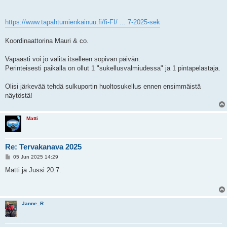
https://www.tapahtumienkainuu.fi/fi-FI/ ... 7-2025-sek
Koordinaattorina Mauri & co.
Vapaasti voi jo valita itselleen sopivan päivän.
Perinteisesti paikalla on ollut 1 "sukellusvalmiudessa" ja 1 pintapelastaja.
Olisi järkevää tehdä sulkuportin huoltosukellus ennen ensimmäistä
näytöstä!
Matti
Re: Tervakanava 2025
P
05 Jun 2025 14:29
o
s
Matti ja Jussi 20.7.
t
Janne_R