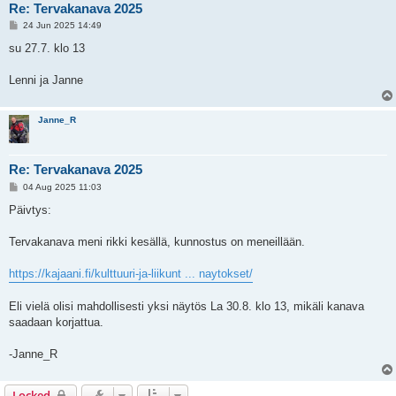
Re: Tervakanava 2025
P
24 Jun 2025 14:49
o
s
su 27.7. klo 13
t
Lenni ja Janne
Janne_R
Re: Tervakanava 2025
P
04 Aug 2025 11:03
o
s
Päivtys:
t
Tervakanava meni rikki kesällä, kunnostus on meneillään.
https://kajaani.fi/kulttuuri-ja-liikunt ... naytokset/
Eli vielä olisi mahdollisesti yksi näytös La 30.8. klo 13, mikäli kanava
saadaan korjattua.
-Janne_R
Locked