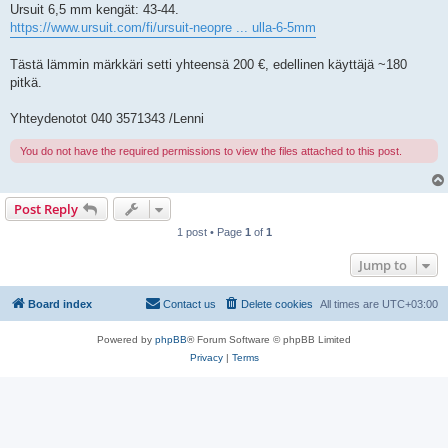
Ursuit 6,5 mm kengät: 43-44.
https://www.ursuit.com/fi/ursuit-neopre ... ulla-6-5mm
Tästä lämmin märkkäri setti yhteensä 200 €, edellinen käyttäjä ~180
pitkä.
Yhteydenotot 040 3571343 /Lenni
You do not have the required permissions to view the files attached to this post.
Post Reply
1 post • Page
1
of
1
Jump to
Board index
Contact us
Delete cookies
All times are
UTC+03:00
Powered by
phpBB
® Forum Software © phpBB Limited
Privacy
|
Terms