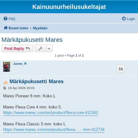
Kainuunurheilusukeltajat
FAQ
Login
Board index
Myydään
Märkäpukusetti Mares
Post Reply
1 post • Page
1
of
1
Janne_R
Märkäpukusetti Mares
P
18 Apr 2026 16:01
o
s
Mares Pioneer 8 mm: Koko L
t
Mares Flexa Core 4 mm: koko 5.
https://www.mares.com/en/product/flexa-core-412342
Mares Flexa Classic 5 mm: koko L
https://www.mares.com/en/product/flexa- ... -mm-412734