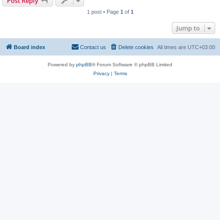
Post Reply
1 post • Page
1
of
1
Jump to
Board index
Contact us
Delete cookies
All times are
UTC+03:00
Powered by
phpBB
® Forum Software © phpBB Limited
Privacy
|
Terms