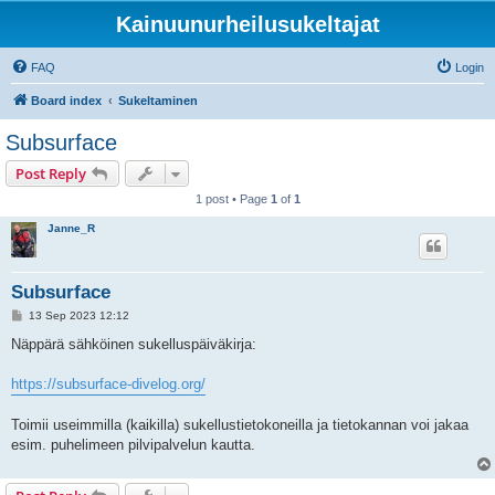
Kainuunurheilusukeltajat
FAQ
Login
Board index
Sukeltaminen
Subsurface
Post Reply
1 post • Page
1
of
1
Janne_R
Subsurface
P
13 Sep 2023 12:12
o
s
Näppärä sähköinen sukelluspäiväkirja:
t
https://subsurface-divelog.org/
Toimii useimmilla (kaikilla) sukellustietokoneilla ja tietokannan voi jakaa
esim. puhelimeen pilvipalvelun kautta.