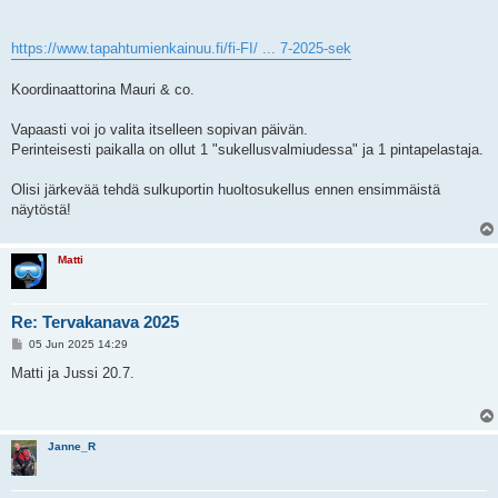
https://www.tapahtumienkainuu.fi/fi-FI/ ... 7-2025-sek
Koordinaattorina Mauri & co.
Vapaasti voi jo valita itselleen sopivan päivän.
Perinteisesti paikalla on ollut 1 "sukellusvalmiudessa" ja 1 pintapelastaja.
Olisi järkevää tehdä sulkuportin huoltosukellus ennen ensimmäistä
näytöstä!
Matti
Re: Tervakanava 2025
P
05 Jun 2025 14:29
o
s
Matti ja Jussi 20.7.
t
Janne_R