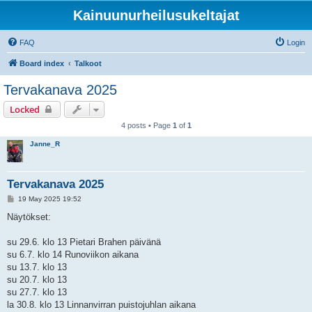
Kainuunurheilusukeltajat
FAQ
Login
Board index
Talkoot
Tervakanava 2025
Locked
4 posts • Page
1
of
1
Janne_R
Tervakanava 2025
P
19 May 2025 19:52
o
s
Näytökset:
t
su 29.6. klo 13 Pietari Brahen päivänä
su 6.7. klo 14 Runoviikon aikana
su 13.7. klo 13
su 20.7. klo 13
su 27.7. klo 13
la 30.8. klo 13 Linnanvirran puistojuhlan aikana