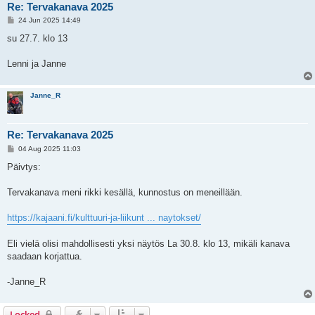
Re: Tervakanava 2025
P
24 Jun 2025 14:49
o
s
su 27.7. klo 13
t
Lenni ja Janne
Janne_R
Re: Tervakanava 2025
P
04 Aug 2025 11:03
o
s
Päivtys:
t
Tervakanava meni rikki kesällä, kunnostus on meneillään.
https://kajaani.fi/kulttuuri-ja-liikunt ... naytokset/
Eli vielä olisi mahdollisesti yksi näytös La 30.8. klo 13, mikäli kanava
saadaan korjattua.
-Janne_R
Locked