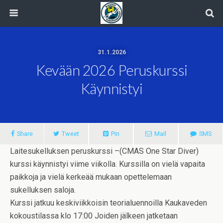
31.1.2026
Kevään 2026 Peruskurssi
Käynnistyi
Share
Tweet
Pin
Mail
SMS
Laitesukelluksen peruskurssi –(CMAS One Star Diver)
kurssi käynnistyi viime viikolla. Kurssilla on vielä vapaita
paikkoja ja vielä kerkeää mukaan opettelemaan
sukelluksen saloja.
Kurssi jatkuu keskiviikkoisin teorialuennoilla Kaukaveden
kokoustilassa klo 17:00 Joiden jälkeen jatketaan