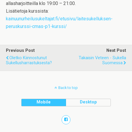
allasharjoitteilla klo 19:00 – 21:00.
Lisätietoja kurssista:
kainuunurheilusukeltajat.fi/etusivu/laitesukelluksen-
peruskurssi-cmas-p1-kurssi/
Previous Post
Next Post
Oletko Kiinnostunut
Takaisin Veteen - Sukella
Sukellusharrastuksesta?
Suomessa
Back to top
Mobile
Desktop